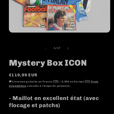
de
1
/
17
Mystery Box ICON
Prix
€119,99 EUR
habituel
🚚 Livraison gratuite en France 🇫🇷 / 9,99€ en Europe 🇪🇺
Frais
d'expédition
calculés à l'étape de paiement.
- Maillot en excellent état (avec
flocage et patchs)