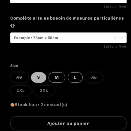
Letters limit
Complète si tu as besoin de mesures particulières
👕
0/40
Letters limit
Size
Variante
Variante
XS
S
M
L
XL
épuisée
épuisée
ou
ou
indisponible
indisponible
Variante
Variante
2XL
3XL
épuisée
épuisée
ou
ou
indisponible
indisponible
Stock bas : 2 restant(s)
Ajouter au panier