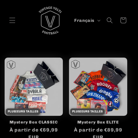
et
passer
au
L
contenu
Panier
Français
a
n
g
u
e
PLUSIEURS TAILLES
PLUSIEURS TAILLES
Mystery Box CLASSIC
Mystery Box ELITE
Prix
À partir de €69,99
Prix
À partir de €89,99
habituel
EUR
habituel
EUR